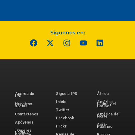
Síguenos en:
Acerca de
Sigue a IPS
África
IPS
Inicio
América
Nuestros
Latina y el
socios
Caribe
Twitter
Contáctenos
América del
Norte
Facebook
Apóyenos
Asia-
Flickr
Pacífico
¿Quieres
publicar
Reglas de
notas de
Europa