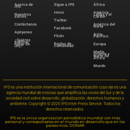
Acerca de
Sigue a IPS
África
IPS
Inicio
América
Nuestros
Latina y el
socios
Caribe
Twitter
Contáctenos
América del
Norte
Facebook
Apóyenos
Asia-
Flickr
Pacífico
¿Quieres
publicar
Reglas de
notas de
Europa
comunidad
IPS?
Medio
Oriente y
Norte de
África
Mundo
IPS es una institución internacional de comunicación cuyo eje es una
agencia mundial de noticias que amplifica las voces del Sur y de la
sociedad civil sobre desarrollo, globalización, derechos humanos y
ambiente. Copyright © 2025 IPS-Inter Press Service. Todos los
derechos reservados.
IPS es la única organización periodística mundial con más
personal y corresponsales en el mundo en desarrollo que en los
países ricos. DONAR