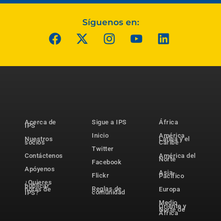
Síguenos en:
Acerca de
Sigue a IPS
África
IPS
Inicio
América
Nuestros
Latina y el
socios
Caribe
Twitter
Contáctenos
América del
Norte
Facebook
Apóyenos
Asia-
Flickr
Pacífico
¿Quieres
publicar
Reglas de
notas de
Europa
comunidad
IPS?
Medio
Oriente y
Norte de
África