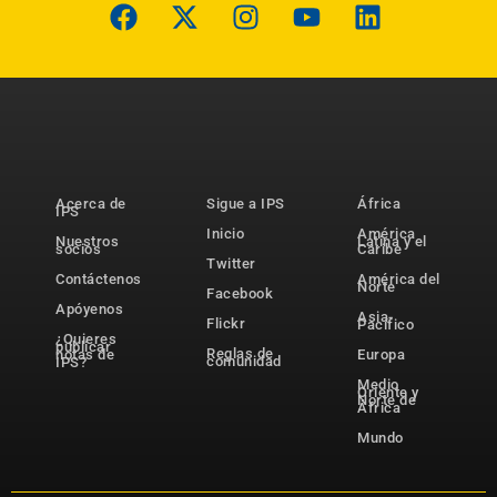
Acerca de
Sigue a IPS
África
IPS
Inicio
América
Nuestros
Latina y el
socios
Caribe
Twitter
Contáctenos
América del
Norte
Facebook
Apóyenos
Asia-
Flickr
Pacífico
¿Quieres
publicar
Reglas de
notas de
Europa
comunidad
IPS?
Medio
Oriente y
Norte de
África
Mundo