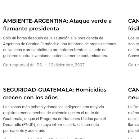
AMBIENTE-ARGENTINA: Ataque verde a
CAM
flamante presidenta
fósi
Sólo 48 horas después de la asunción a la presidencia de
Los p
Argentina de Cristina Fernández, una treintena de organizaciones
son pr
de vecinos y ambientalistas protestaron frente a la sede de
de amb
gobierno contra inversiones potencialmente contaminantes.
Conven
Corresponsal de IPS
12 diciembre, 2007
Corre
SEGURIDAD-GUATEMALA: Homicidios
CAM
crecen con los años
neu
Las zonas más pobres y donde los indígenas son mayoría
La Or
registran menos hechos de violencia que en el resto de
miérco
Guatemala, según el Programa de Naciones Unidas para el
un «cl
Desarrollo (PNUD), en cuyo informe alerta del aumento
llama
permanente y acelerado
planet