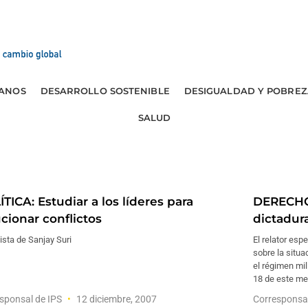
ANOS
DESARROLLO SOSTENIBLE
DESIGUALDAD Y POBREZ
SALUD
TICA: Estudiar a los líderes para
DERECHO
cionar conflictos
dictadur
ista de Sanjay Suri
El relator es
sobre la situa
el régimen mi
18 de este me
sponsal de IPS
12 diciembre, 2007
Corresponsa