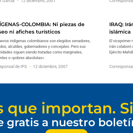
r García
12 diciembre, 2007
Corresponsa
ÍGENAS-COLOMBIA: Ni piezas de
IRAQ: Ir
eo ni afiches turísticos
islámica
uevos indígenas colombianos son elegidos senadores,
El viceprimer 
dos, alcaldes, gobernadores y concejales. Pero sus
Irán colaboró 
idades siguen siendo tratadas como marginales,
Ejército Mahdi
ntes o «pobres absolutas».
sponsal de IPS
12 diciembre, 2007
Corresponsa
s que importan. Si
e gratis a nuestro bolet