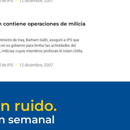
l de IPS
12 diciembre, 2007
án contiene operaciones de milicia
ministro de Iraq, Barham Salih, aseguró a IPS que
con su gobierno para limitar las actividades del
, milicias cuyos miembros profesan el Islam chiíta.
l de IPS
12 diciembre, 2007
n ruido.
ín semanal