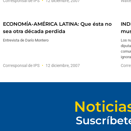
Corresponsal de IPS
12 diciembre, 2007
Walte
ECONOMÍA-AMÉRICA LATINA: Que ésta no
IND
sea otra década perdida
mus
Entrevista de Darío Montero
Los n
diputa
comun
ignora
Corresponsal de IPS
12 diciembre, 2007
Corre
Noticia
Suscríbet