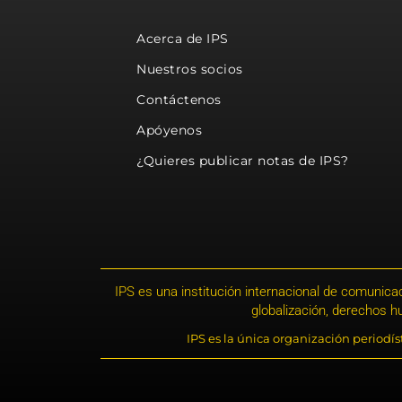
Acerca de IPS
Nuestros socios
Contáctenos
Apóyenos
¿Quieres publicar notas de IPS?
IPS es una institución internacional de comunicac
globalización, derechos 
IPS es la única organización periodí