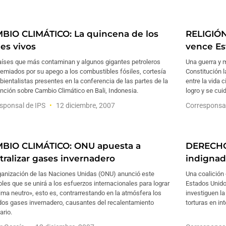
BIO CLIMÁTICO: La quincena de los
RELIGIÓN
les vivos
vence Es
aíses que más contaminan y algunos gigantes petroleros
Una guerra y 
emiados por su apego a los combustibles fósiles, cortesía
Constitución l
ientalistas presentes en la conferencia de las partes de la
entre la vida c
ción sobre Cambio Climático en Bali, Indonesia.
logro y se cui
sponsal de IPS
12 diciembre, 2007
Corresponsa
BIO CLIMÁTICO: ONU apuesta a
DERECHO
tralizar gases invernadero
indignad
ganización de las Naciones Unidas (ONU) anunció este
Una coalición
les que se unirá a los esfuerzos internacionales para lograr
Estados Unido
ima neutro», esto es, contrarrestando en la atmósfera los
investiguen l
dos gases invernadero, causantes del recalentamiento
torturas en int
ario.