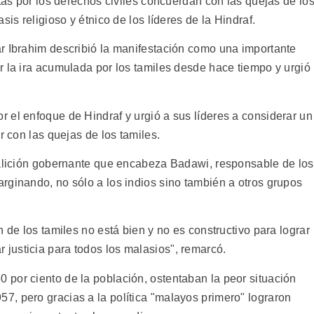
stas por los derechos civiles concuerdan con las quejas de lo
sis religioso y étnico de los líderes de la Hindraf.
r Ibrahim describió la manifestación como una importante
r la ira acumulada por los tamiles desde hace tiempo y urgió
 el enfoque de Hindraf y urgió a sus líderes a considerar un
r con las quejas de los tamiles.
oalición gobernante que encabeza Badawi, responsable de los
rginando, no sólo a los indios sino también a otros grupos
 de los tamiles no está bien y no es constructivo para lograr
justicia para todos los malasios", remarcó.
por ciento de la población, ostentaban la peor situación
, pero gracias a la política "malayos primero" lograron