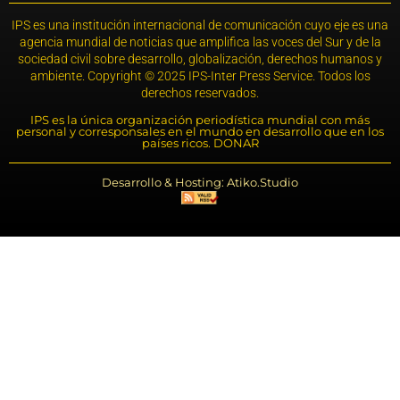
IPS es una institución internacional de comunicación cuyo eje es una
agencia mundial de noticias que amplifica las voces del Sur y de la
sociedad civil sobre desarrollo, globalización, derechos humanos y
ambiente. Copyright © 2025 IPS-Inter Press Service. Todos los
derechos reservados.
IPS es la única organización periodística mundial con más
personal y corresponsales en el mundo en desarrollo que en los
países ricos. DONAR
Desarrollo & Hosting: Atiko.Studio