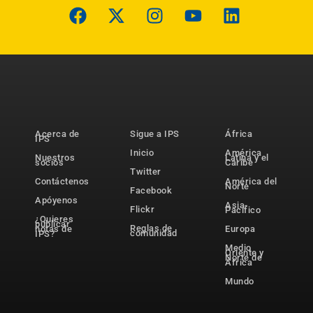
Acerca de
Sigue a IPS
África
IPS
Inicio
América
Nuestros
Latina y el
socios
Caribe
Twitter
Contáctenos
América del
Norte
Facebook
Apóyenos
Asia-
Flickr
Pacífico
¿Quieres
publicar
Reglas de
notas de
Europa
comunidad
IPS?
Medio
Oriente y
Norte de
África
Mundo