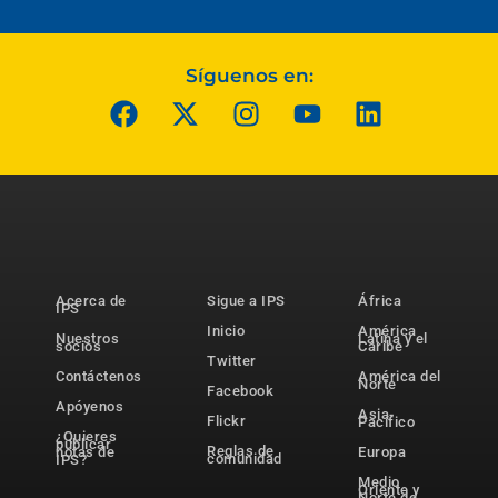
Síguenos en:
Acerca de
Sigue a IPS
África
IPS
Inicio
América
Nuestros
Latina y el
socios
Caribe
Twitter
Contáctenos
América del
Norte
Facebook
Apóyenos
Asia-
Flickr
Pacífico
¿Quieres
publicar
Reglas de
notas de
Europa
comunidad
IPS?
Medio
Oriente y
Norte de