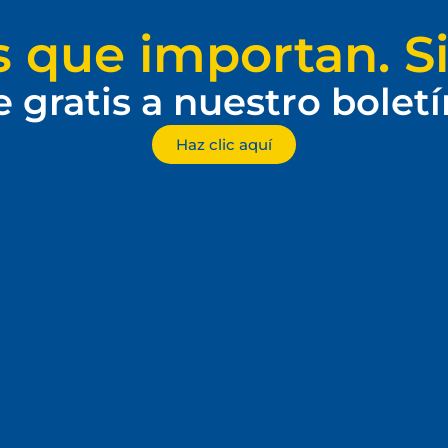
s que importan. Si
e gratis a nuestro bolet
Haz clic aquí