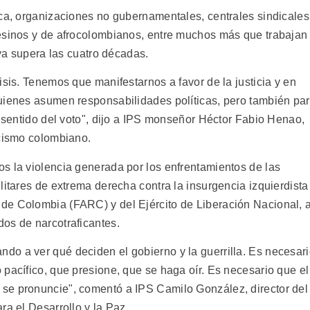
ica, organizaciones no gubernamentales, centrales sindicales
pesinos y de afrocolombianos, entre muchos más que trabajan
 ya supera las cuatro décadas.
isis. Tenemos que manifestarnos a favor de la justicia y en
uienes asumen responsabilidades políticas, pero también pa
l sentido del voto", dijo a IPS monseñor Héctor Fabio Henao,
icismo colombiano.
s la violencia generada por los enfrentamientos de las
litares de extrema derecha contra la insurgencia izquierdista
de Colombia (FARC) y del Ejército de Liberación Nacional, 
os de narcotraficantes.
o a ver qué deciden el gobierno y la guerrilla. Es necesar
pacífico, que presione, que se haga oír. Es necesario que el
se pronuncie", comentó a IPS Camilo González, director del
ra el Desarrollo y la Paz.