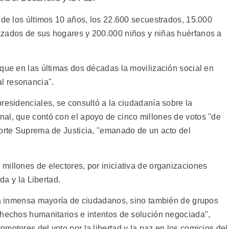
 de los últimos 10 años, los 22.600 secuestrados, 15.000
azados de sus hogares y 200.000 niños y niñas huérfanos a
rque en las últimas dos décadas la movilización social en
l resonancia".
residenciales, se consultó a la ciudadanía sobre la
al, que contó con el apoyo de cinco millones de votos "de
Corte Suprema de Justicia, "emanado de un acto del
millones de electores, por iniciativa de organizaciones
ida y la Libertad.
 la inmensa mayoría de ciudadanos, sino también de grupos
 hechos humanitarios e intentos de solución negociada",
motores del voto por la libertad y la paz en los comicios del