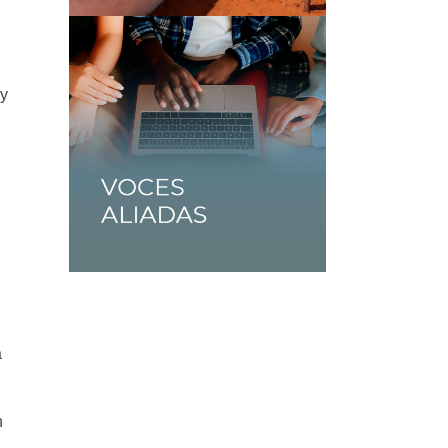
 y
a
n