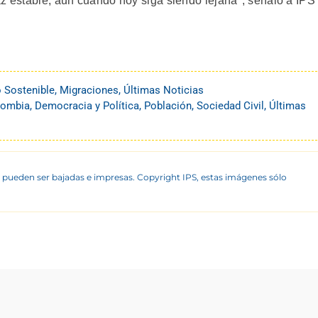
az estable, aun cuando hoy siga siendo lejana", señaló a IPS
o Sostenible
,
Migraciones
,
Últimas Noticias
lombia
,
Democracia y Política
,
Población
,
Sociedad Civil
,
Últimas
 pueden ser bajadas e impresas. Copyright IPS, estas imágenes sólo