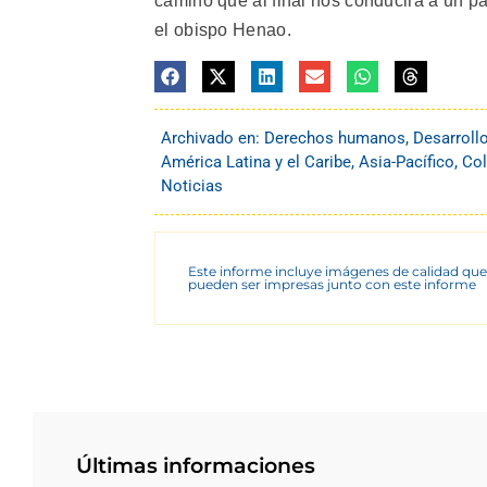
camino que al final nos conducirá a un p
el obispo Henao.
Archivado en:
Derechos humanos
,
Desarroll
América Latina y el Caribe
,
Asia-Pacífico
,
Co
Noticias
Este informe incluye imágenes de calidad que
pueden ser impresas junto con este informe
Últimas informaciones