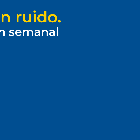
n ruido.
ín semanal