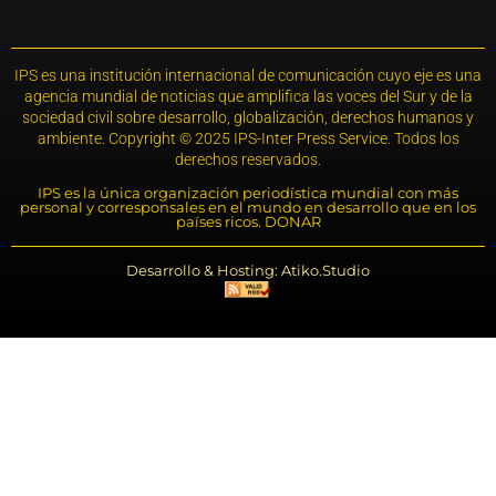
IPS es una institución internacional de comunicación cuyo eje es una
agencia mundial de noticias que amplifica las voces del Sur y de la
sociedad civil sobre desarrollo, globalización, derechos humanos y
ambiente. Copyright © 2025 IPS-Inter Press Service. Todos los
derechos reservados.
IPS es la única organización periodística mundial con más
personal y corresponsales en el mundo en desarrollo que en los
países ricos. DONAR
Desarrollo & Hosting: Atiko.Studio