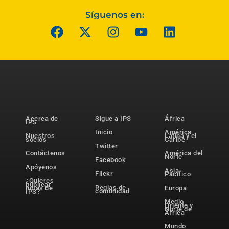
Síguenos en:
Acerca de
Sigue a IPS
África
IPS
Inicio
América
Nuestros
Latina y el
socios
Caribe
Twitter
Contáctenos
América del
Norte
Facebook
Apóyenos
Asia-
Flickr
Pacífico
¿Quieres
publicar
Reglas de
notas de
Europa
comunidad
IPS?
Medio
Oriente y
Norte de
África
Mundo