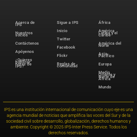
Acerca de
Sigue a IPS
África
IPS
Inicio
América
Nuestros
Latina y el
socios
Caribe
Twitter
Contáctenos
América del
Norte
Facebook
Apóyenos
Asia-
Flickr
Pacífico
¿Quieres
publicar
Reglas de
notas de
Europa
comunidad
IPS?
Medio
Oriente y
Norte de
África
Mundo
IPS es una institución internacional de comunicación cuyo eje es una
agencia mundial de noticias que amplifica las voces del Sur y de la
sociedad civil sobre desarrollo, globalización, derechos humanos y
ambiente. Copyright © 2025 IPS-Inter Press Service. Todos los
derechos reservados.