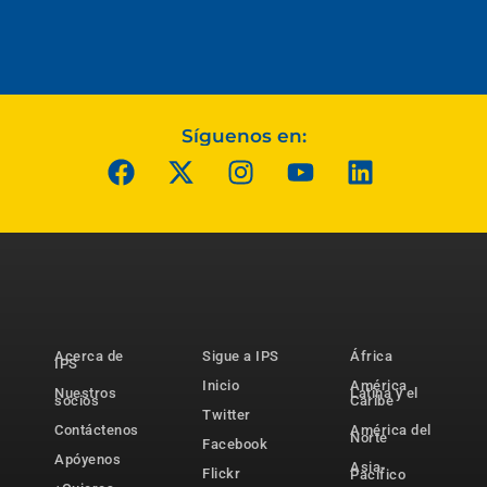
Síguenos en:
Acerca de
Sigue a IPS
África
IPS
Inicio
América
Nuestros
Latina y el
socios
Caribe
Twitter
Contáctenos
América del
Norte
Facebook
Apóyenos
Asia-
Flickr
Pacífico