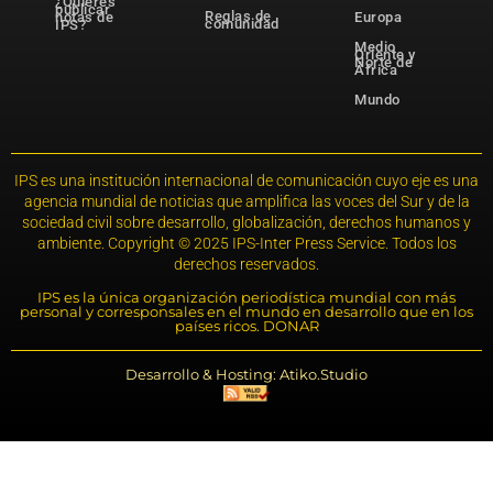
¿Quieres
publicar
Reglas de
notas de
Europa
comunidad
IPS?
Medio
Oriente y
Norte de
África
Mundo
IPS es una institución internacional de comunicación cuyo eje es una
agencia mundial de noticias que amplifica las voces del Sur y de la
sociedad civil sobre desarrollo, globalización, derechos humanos y
ambiente. Copyright © 2025 IPS-Inter Press Service. Todos los
derechos reservados.
IPS es la única organización periodística mundial con más
personal y corresponsales en el mundo en desarrollo que en los
países ricos. DONAR
Desarrollo & Hosting: Atiko.Studio