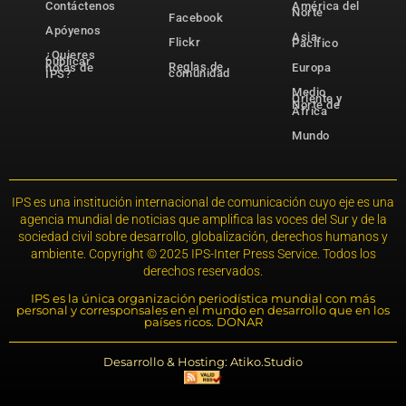
Contáctenos
América del
Norte
Facebook
Apóyenos
Asia-
Flickr
Pacífico
¿Quieres
publicar
Reglas de
notas de
Europa
comunidad
IPS?
Medio
Oriente y
Norte de
África
Mundo
IPS es una institución internacional de comunicación cuyo eje es una
agencia mundial de noticias que amplifica las voces del Sur y de la
sociedad civil sobre desarrollo, globalización, derechos humanos y
ambiente. Copyright © 2025 IPS-Inter Press Service. Todos los
derechos reservados.
IPS es la única organización periodística mundial con más
personal y corresponsales en el mundo en desarrollo que en los
países ricos. DONAR
Desarrollo & Hosting: Atiko.Studio