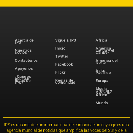
Acerca de
Sigue a IPS
África
IPS
Inicio
América
Nuestros
Latina y el
socios
Caribe
Twitter
Contáctenos
América del
Norte
Facebook
Apóyenos
Asia-
Flickr
Pacífico
¿Quieres
publicar
Reglas de
notas de
Europa
comunidad
IPS?
Medio
Oriente y
Norte de
África
Mundo
IPS es una institución internacional de comunicación cuyo eje es una
agencia mundial de noticias que amplifica las voces del Sur y de la