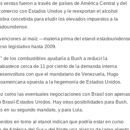
as ventas fueron a través de países de América Central y del
 comercio con Estados Unidos y le reexportan el alcohol
iobra concebida para eludir los elevados impuestos a la
stadounidense.
ubvenciones al maíz —materia prima del etanol estadounidens
so legislativo hasta 2009.
" de los combustibles ayudaría a Bush a reducir la
abastece cerca de 11 por ciento de la demanda interna
a desenvoltura con que el mandatario de Venezuela, Hugo
inoamericana opuesta a la hegemonía de Estados Unidos.
vez como las eventuales negociaciones con Brasil son apena
 Brasil-Estados Unidos. Hay otras posibilidades para Bush,
as en su segundo mandato, y para Lula.
erdos en torno al etanol indican que podría estar en curso
 de América del Sur y del Norte una alianza de largo aliento