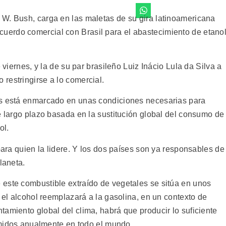
W. Bush, carga en las maletas de su gira latinoamericana
erdo comercial con Brasil para el abastecimiento de etano
 viernes, y la de su par brasileño Luiz Inácio Lula da Silva a
restringirse a lo comercial.
es está enmarcado en unas condiciones necesarias para
e largo plazo basada en la sustitución global del consumo de
ol.
 para quien la lidere. Y los dos países son ya responsables de
laneta.
este combustible extraído de vegetales se sitúa en unos
i el alcohol reemplazará a la gasolina, en un contexto de
amiento global del clima, habrá que producir lo suficiente
sumidos anualmente en todo el mundo.