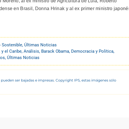
o Moreno, al ex ministro de Agricultura de Lula, Roberto
ense en Brasil, Donna Hrinak y al ex primer ministro japoné
o Sostenible
,
Últimas Noticias
 y el Caribe
,
Análisis
,
Barack Obama
,
Democracia y Política
,
dos
,
Últimas Noticias
 pueden ser bajadas e impresas. Copyright IPS, estas imágenes sólo