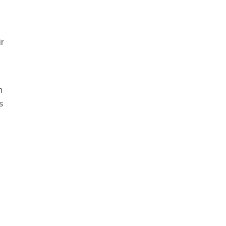
r
n
s