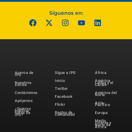
Síguenos en:
Acerca de
Sigue a IPS
África
IPS
Inicio
América
Nuestros
Latina y el
socios
Caribe
Twitter
Contáctenos
América del
Norte
Facebook
Apóyenos
Asia-
Flickr
Pacífico
¿Quieres
publicar
Reglas de
notas de
Europa
comunidad
IPS?
Medio
Oriente y
Norte de
África