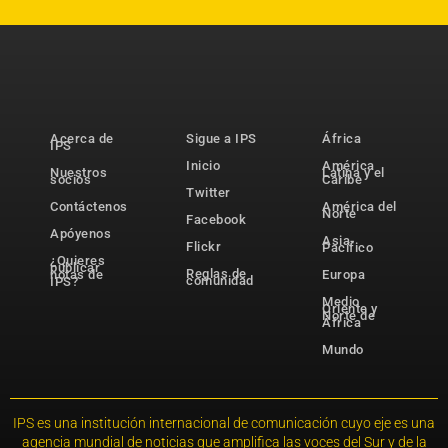
Acerca de
Sigue a IPS
África
IPS
Inicio
América
Nuestros
Latina y el
socios
Caribe
Twitter
Contáctenos
América del
Norte
Facebook
Apóyenos
Asia-
Flickr
Pacífico
¿Quieres
publicar
Reglas de
notas de
Europa
comunidad
IPS?
Medio
Oriente y
Norte de
África
Mundo
IPS es una institución internacional de comunicación cuyo eje es una
agencia mundial de noticias que amplifica las voces del Sur y de la