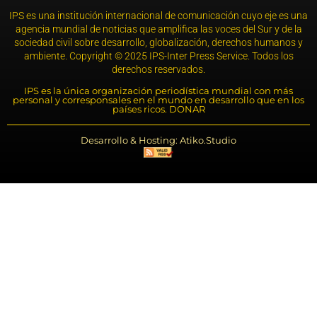
IPS es una institución internacional de comunicación cuyo eje es una
agencia mundial de noticias que amplifica las voces del Sur y de la
sociedad civil sobre desarrollo, globalización, derechos humanos y
ambiente. Copyright © 2025 IPS-Inter Press Service. Todos los
derechos reservados.
IPS es la única organización periodística mundial con más
personal y corresponsales en el mundo en desarrollo que en los
países ricos. DONAR
Desarrollo & Hosting: Atiko.Studio