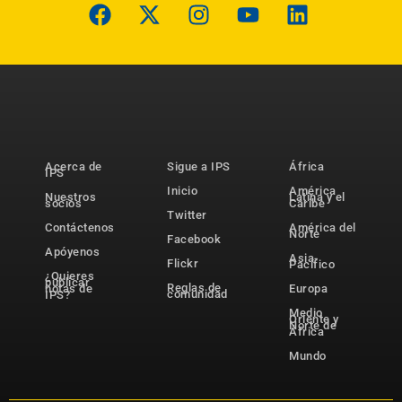
Acerca de
Sigue a IPS
África
IPS
Inicio
América
Nuestros
Latina y el
socios
Caribe
Twitter
Contáctenos
América del
Norte
Facebook
Apóyenos
Asia-
Flickr
Pacífico
¿Quieres
publicar
Reglas de
notas de
Europa
comunidad
IPS?
Medio
Oriente y
Norte de
África
Mundo