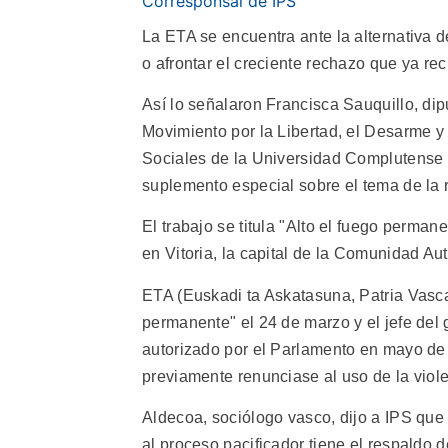
Corresponsal de IPS
La ETA se encuentra ante la alternativa 
o afrontar el creciente rechazo que ya rec
Así lo señalaron Francisca Sauquillo, dip
Movimiento por la Libertad, el Desarme y 
Sociales de la Universidad Complutense d
suplemento especial sobre el tema de la 
El trabajo se titula "Alto el fuego perma
en Vitoria, la capital de la Comunidad A
ETA (Euskadi ta Askatasuna, Patria Vasca
permanente" el 24 de marzo y el jefe del 
autorizado por el Parlamento en mayo de
previamente renunciase al uso de la viol
Aldecoa, sociólogo vasco, dijo a IPS que 
al proceso pacificador tiene el respaldo 