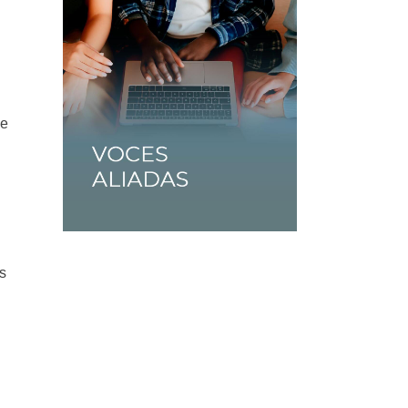
de
es