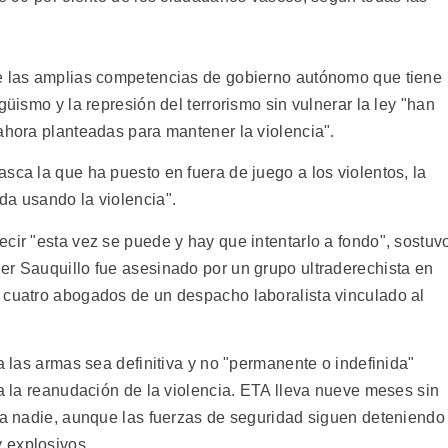
ue las amplias competencias de gobierno autónomo que tiene
güismo y la represión del terrorismo sin vulnerar la ley "han
ahora planteadas para mantener la violencia".
sca la que ha puesto en fuera de juego a los violentos, la
da usando la violencia".
cir "esta vez se puede y hay que intentarlo a fondo", sostuv
er Sauquillo fue asesinado por un grupo ultraderechista en
 cuatro abogados de un despacho laboralista vinculado al
a las armas sea definitiva y no "permanente o indefinida"
 a la reanudación de la violencia. ETA lleva nueve meses sin
r a nadie, aunque las fuerzas de seguridad siguen deteniendo
 explosivos.