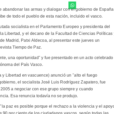
de abandonar las armas y dialogar con el gobierno de España
ibe de todo el pueblo de esta nación, incluido el vasco.
utada socialista en el Parlamento Europeo y presidenta del
la Libertad, y el decano de la Facultad de Ciencias Políticas 
e Madrid, Patxi Aldecoa, al presentar este jueves un
revista Tiempo de Paz.
nente, una oportunidad" y fue presentado en un acto celebrado
utónoma del País Vasco.
 y Libertad en vascuence) anunció un "alto el fuego
gobierno, el socialista José Luis Rodríguez Zapatero, fue
 2005 a negociar con ese grupo siempre y cuando
encia. Esa renuncia todavía no se produjo.
"la paz es posible porque el rechazo a la violencia y el apoy
de 90 por ciento de los ciudadanos vascos, según todas las