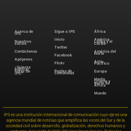
Acerca de
Sigue a IPS
África
IPS
Inicio
América
Nuestros
Latina y el
socios
Caribe
Twitter
Contáctenos
América del
Norte
Facebook
Apóyenos
Asia-
Flickr
Pacífico
¿Quieres
publicar
Reglas de
notas de
Europa
comunidad
IPS?
Medio
Oriente y
Norte de
África
Mundo
IPS es una institución internacional de comunicación cuyo eje es una
agencia mundial de noticias que amplifica las voces del Sur y de la
sociedad civil sobre desarrollo, globalización, derechos humanos y