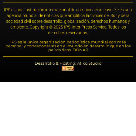
IPS es una institución internacional de comunicación cuyo eje es una
agencia mundial de noticias que amplifica las voces del Sur y de la
sociedad civil sobre desarrollo, globalización, derechos humanos y
ambiente. Copyright © 2025 IPS-Inter Press Service. Todos los
derechos reservados.
IPS es la única organización periodística mundial con más
personal y corresponsales en el mundo en desarrollo que en los
países ricos. DONAR
Desarrollo & Hosting: Atiko.Studio