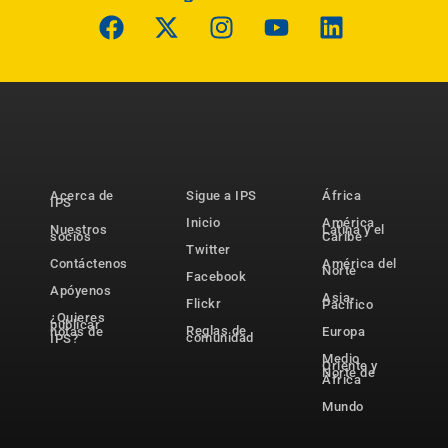
Acerca de
Sigue a IPS
África
IPS
Inicio
América
Nuestros
Latina y el
socios
Caribe
Twitter
Contáctenos
América del
Norte
Facebook
Apóyenos
Asia-
Flickr
Pacífico
¿Quieres
publicar
Reglas de
notas de
Europa
comunidad
IPS?
Medio
Oriente y
Norte de
África
Mundo