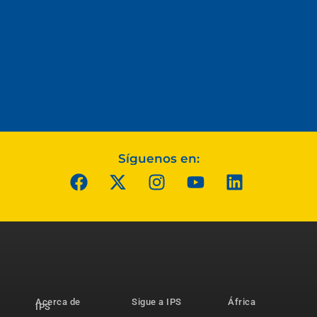
Síguenos en:
Acerca de
Sigue a IPS
África
IPS