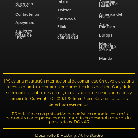
Inicio
América
Nuestros
Latina y el
socios
Caribe
Twitter
Contáctenos
América del
Norte
Facebook
Apóyenos
Asia-
Flickr
Pacífico
¿Quieres
publicar
Reglas de
notas de
Europa
comunidad
IPS?
Medio
Oriente y
Norte de
África
Mundo
IPS es una institución internacional de comunicación cuyo eje es una
agencia mundial de noticias que amplifica las voces del Sur y de la
sociedad civil sobre desarrollo, globalización, derechos humanos y
ambiente. Copyright © 2025 IPS-Inter Press Service. Todos los
derechos reservados.
IPS es la única organización periodística mundial con más
personal y corresponsales en el mundo en desarrollo que en los
países ricos. DONAR
Desarrollo & Hosting: Atiko.Studio