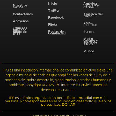
Inicio
América
Nuestros
Latina y el
socios
Caribe
Twitter
Contáctenos
América del
Norte
Facebook
Apóyenos
Asia-
Flickr
Pacífico
¿Quieres
publicar
Reglas de
notas de
Europa
comunidad
IPS?
Medio
Oriente y
Norte de
África
Mundo
IPS es una institución internacional de comunicación cuyo eje es una
agencia mundial de noticias que amplifica las voces del Sur y de la
sociedad civil sobre desarrollo, globalización, derechos humanos y
ambiente. Copyright © 2025 IPS-Inter Press Service. Todos los
derechos reservados.
IPS es la única organización periodística mundial con más
personal y corresponsales en el mundo en desarrollo que en los
países ricos. DONAR
Desarrollo & Hosting: Atiko.Studio