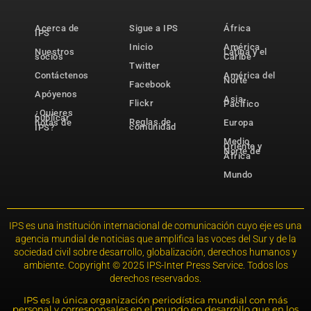
Acerca de
Sigue a IPS
África
IPS
Inicio
América
Nuestros
Latina y el
socios
Caribe
Twitter
Contáctenos
América del
Norte
Facebook
Apóyenos
Asia-
Flickr
Pacífico
¿Quieres
publicar
Reglas de
notas de
Europa
comunidad
IPS?
Medio
Oriente y
Norte de
África
Mundo
IPS es una institución internacional de comunicación cuyo eje es una
agencia mundial de noticias que amplifica las voces del Sur y de la
sociedad civil sobre desarrollo, globalización, derechos humanos y
ambiente. Copyright © 2025 IPS-Inter Press Service. Todos los
derechos reservados.
IPS es la única organización periodística mundial con más
personal y corresponsales en el mundo en desarrollo que en los