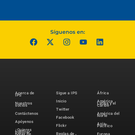
Síguenos en:
Acerca de
Sigue a IPS
África
IPS
Inicio
América
Nuestros
Latina y el
socios
Caribe
Twitter
Contáctenos
América del
Norte
Facebook
Apóyenos
Asia-
Flickr
Pacífico
¿Quieres
publicar
Reglas de
notas de
Europa