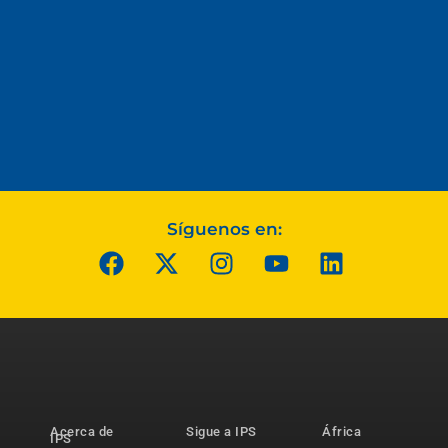
Síguenos en:
Acerca de
Sigue a IPS
África
IPS