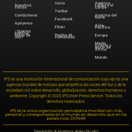
Inicio
América
Nuestros
Latina y el
socios
Caribe
Twitter
Contáctenos
América del
Norte
Facebook
Apóyenos
Asia-
Flickr
Pacífico
¿Quieres
publicar
Reglas de
notas de
Europa
comunidad
IPS?
Medio
Oriente y
Norte de
África
Mundo
IPS es una institución internacional de comunicación cuyo eje es una
agencia mundial de noticias que amplifica las voces del Sur y de la
sociedad civil sobre desarrollo, globalización, derechos humanos y
ambiente. Copyright © 2025 IPS-Inter Press Service. Todos los
derechos reservados.
IPS es la única organización periodística mundial con más
personal y corresponsales en el mundo en desarrollo que en los
países ricos. DONAR
Desarrollo & Hosting: Atiko.Studio