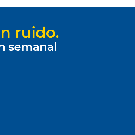
n ruido.
ín semanal