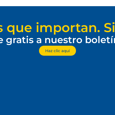
s que importan. Si
e gratis a nuestro bolet
Haz clic aquí