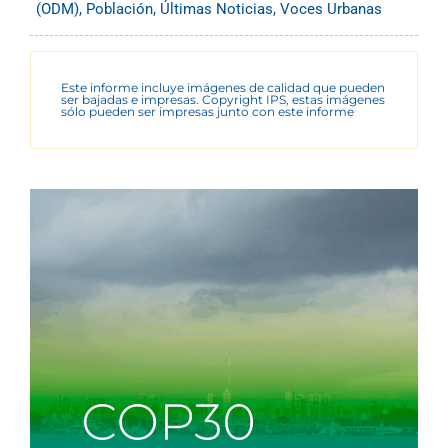
(ODM)
,
Población
,
Últimas Noticias
,
Voces Urbanas
Este informe incluye imágenes de calidad que pueden
ser bajadas e impresas. Copyright IPS, estas imágenes
sólo pueden ser impresas junto con este informe