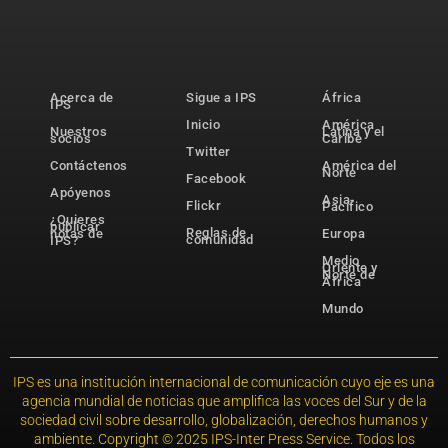
Acerca de
Sigue a IPS
África
IPS
Inicio
América
Nuestros
Latina y el
socios
Caribe
Twitter
Contáctenos
América del
Norte
Facebook
Apóyenos
Asia-
Flickr
Pacífico
¿Quieres
publicar
Reglas de
notas de
Europa
comunidad
IPS?
Medio
Oriente y
Norte de
África
Mundo
IPS es una institución internacional de comunicación cuyo eje es una
agencia mundial de noticias que amplifica las voces del Sur y de la
sociedad civil sobre desarrollo, globalización, derechos humanos y
ambiente. Copyright © 2025 IPS-Inter Press Service. Todos los