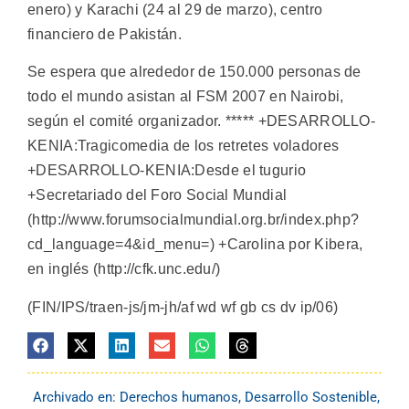
enero) y Karachi (24 al 29 de marzo), centro
financiero de Pakistán.
Se espera que alrededor de 150.000 personas de
todo el mundo asistan al FSM 2007 en Nairobi,
según el comité organizador. ***** +DESARROLLO-
KENIA:Tragicomedia de los retretes voladores
+DESARROLLO-KENIA:Desde el tugurio
+Secretariado del Foro Social Mundial
(http://www.forumsocialmundial.org.br/index.php?
cd_language=4&id_menu=) +Carolina por Kibera,
en inglés (http://cfk.unc.edu/)
(FIN/IPS/traen-js/jm-jh/af wd wf gb cs dv ip/06)
Archivado en:
Derechos humanos
,
Desarrollo Sostenible
,