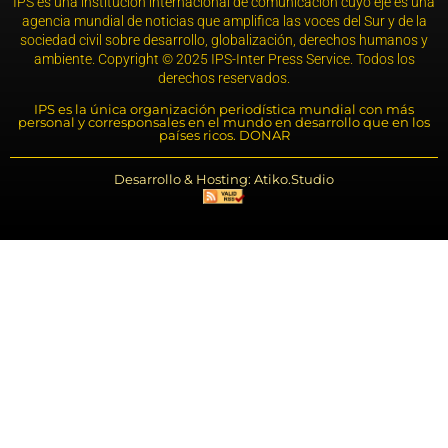
IPS es una institución internacional de comunicación cuyo eje es una
agencia mundial de noticias que amplifica las voces del Sur y de la
sociedad civil sobre desarrollo, globalización, derechos humanos y
ambiente. Copyright © 2025 IPS-Inter Press Service. Todos los
derechos reservados.
IPS es la única organización periodística mundial con más
personal y corresponsales en el mundo en desarrollo que en los
países ricos. DONAR
Desarrollo & Hosting: Atiko.Studio