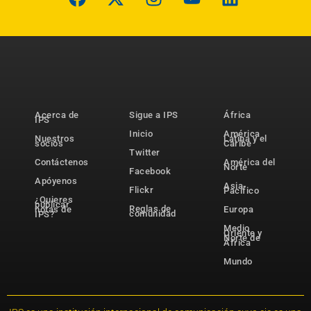
Acerca de
Sigue a IPS
África
IPS
Inicio
América
Nuestros
Latina y el
socios
Caribe
Twitter
Contáctenos
América del
Norte
Facebook
Apóyenos
Asia-
Flickr
Pacífico
¿Quieres
publicar
Reglas de
notas de
Europa
comunidad
IPS?
Medio
Oriente y
Norte de
África
Mundo