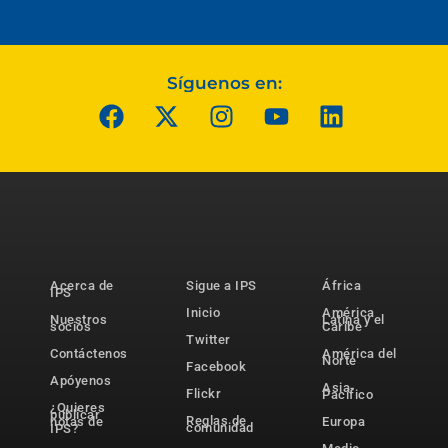
Síguenos en:
Acerca de
Sigue a IPS
África
IPS
Inicio
América
Nuestros
Latina y el
socios
Caribe
Twitter
Contáctenos
América del
Norte
Facebook
Apóyenos
Asia-
Flickr
Pacífico
¿Quieres
publicar
Reglas de
notas de
Europa
comunidad
IPS?