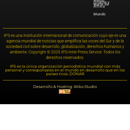
Medio
Oriente y
Norte de
África
Mundo
IPS es una institución internacional de comunicación cuyo eje es una
agencia mundial de noticias que amplifica las voces del Sur y de la
sociedad civil sobre desarrollo, globalización, derechos humanos y
ambiente. Copyright © 2025 IPS-Inter Press Service. Todos los
derechos reservados.
IPS es la única organización periodística mundial con más
personal y corresponsales en el mundo en desarrollo que en los
países ricos. DONAR
Desarrollo & Hosting: Atiko.Studio