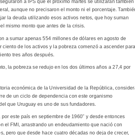
seguraron a IPS que el próximo martes se utilizarán también
eral, aunque no precisaron el monto ni el porcentaje. Tambié
bajar la deuda utilizando esos activos netos, que hoy suman
el mismo monto que antes de la crisis.
ron a sumar apenas 554 millones de dólares en agosto de
 ciento de los activos y la pobreza comenzó a ascender par
ciento tres años después.
to, la pobreza se redujo en los dos últimos años a 27,4 por
istoria económica de la Universidad de la República, consider
rre de un ciclo de dependencia con este organismo
 del que Uruguay es uno de sus fundadores.
da por este país en septiembre de 1960" y desde entonces
con el FMI, arrastrando un endeudamiento que nació con
s, pero que desde hace cuatro décadas no deja de crecer,