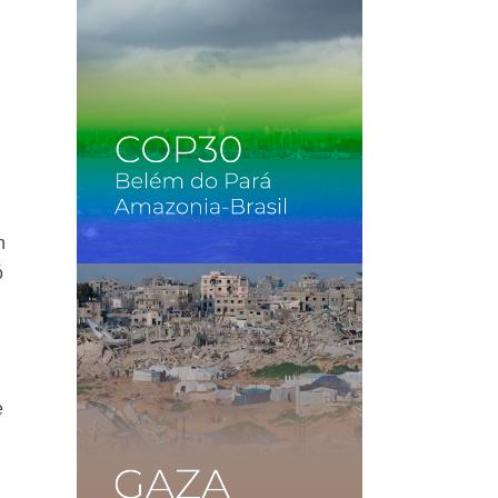
n
ó
e