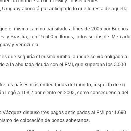
ndencia financiera con el FMI y consecuentes
 Uruguay abonará por anticipado lo que le resta de aquella
gue el mismo camino transitado a fines de 2005 por Buenos
s, y Brasilia, con 15.500 millones, todos socios del Mercado
aguay y Venezuela.
nces que seguiría el mismo rumbo, aunque se vio obligado a
do a la abultada deuda con el FMI, que superaba los 3.000
ntre los países más endeudados del mundo, respecto de su
ión llegó a 108,7 por ciento en 2003, como consecuencia del
o Vázquez dispuso tres pagos anticipados al FMI por 1.690
anismo de colocación de bonos soberanos.