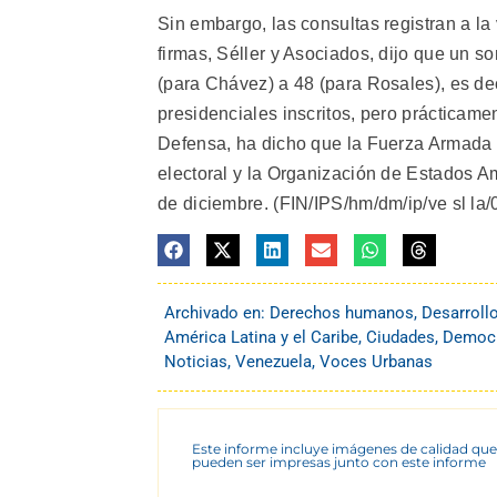
Sin embargo, las consultas registran a l
firmas, Séller y Asociados, dijo que un s
(para Chávez) a 48 (para Rosales), es de
presidenciales inscritos, pero prácticamen
Defensa, ha dicho que la Fuerza Armada r
electoral y la Organización de Estados 
de diciembre. (FIN/IPS/hm/dm/ip/ve sl la/
Archivado en:
Derechos humanos
,
Desarroll
América Latina y el Caribe
,
Ciudades
,
Democra
Noticias
,
Venezuela
,
Voces Urbanas
Este informe incluye imágenes de calidad que
pueden ser impresas junto con este informe