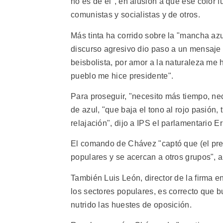
no es de él", en alusión a que ese color f
comunistas y socialistas y de otros.
Más tinta ha corrido sobre la "mancha az
discurso agresivo dio paso a un mensaje p
beisbolista, por amor a la naturaleza me h
pueblo me hice presidente".
Para proseguir, "necesito más tiempo, ne
de azul, "que baja el tono al rojo pasión
relajación", dijo a IPS el parlamentario 
El comando de Chávez "captó que (el pres
populares y se acercan a otros grupos", 
También Luis León, director de la firma 
los sectores populares, es correcto que b
nutrido las huestes de oposición.