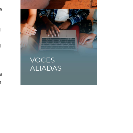
e
l
l
a
n