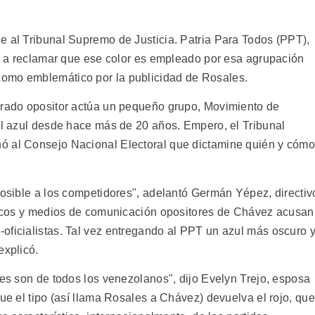
e al Tribunal Supremo de Justicia. Patria Para Todos (PPT),
ió a reclamar que ese color es empleado por esa agrupación
omo emblemático por la publicidad de Rosales.
erado opositor actúa un pequeño grupo, Movimiento de
 el azul desde hace más de 20 años. Empero, el Tribunal
ó al Consejo Nacional Electoral que dictamine quién y cóm
posible a los competidores", adelantó Germán Yépez, directiv
íticos y medios de comunicación opositores de Chávez acusan
oficialistas. Tal vez entregando al PPT un azul más oscuro 
explicó.
res son de todos los venezolanos", dijo Evelyn Trejo, esposa
que el tipo (así llama Rosales a Chávez) devuelva el rojo, que