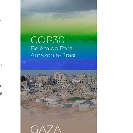
el
ir
s
e