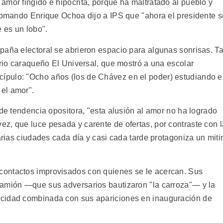
amor fingido e hipócrita, porque ha maltratado al pueblo y
 comando Enrique Ochoa dijo a IPS que "ahora el presidente s
 es un lobo".
paña electoral se abrieron espacio para algunas sonrisas. Ta
ario caraqueño El Universal, que mostró a una escolar
pulo: "Ocho años (los de Chávez en el poder) estudiando e
el amor".
 de tendencia opositora, "esta alusión al amor no ha logrado
z, que luce pesada y carente de ofertas, por contraste con l
varias ciudades cada día y casi cada tarde protagoniza un miti
ontactos improvisados con quienes se le acercan. Sus
camión —que sus adversarios bautizaron "la carroza"— y la
icidad combinada con sus apariciones en inauguración de