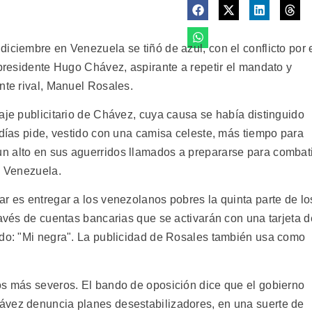
iciembre en Venezuela se tiñó de azul, con el conflicto por 
 presidente Hugo Chávez, aspirante a repetir el mandato y
nte rival, Manuel Rosales.
aje publicitario de Chávez, cuya causa se había distinguido
 días pide, vestido con una camisa celeste, más tiempo para
n alto en sus aguerridos llamados a prepararse para combat
a Venezuela.
r es entregar a los venezolanos pobres la quinta parte de lo
ravés de cuentas bancarias que se activarán con una tarjeta d
udo: "Mi negra". La publicidad de Rosales también usa como
os más severos. El bando de oposición dice que el gobierno
ávez denuncia planes desestabilizadores, en una suerte de