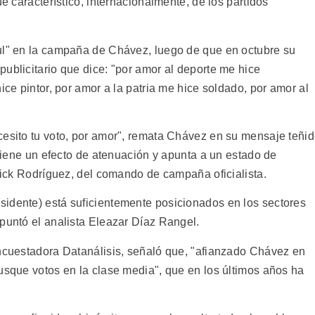
ue característico, internacionalmente, de los partidos
ul" en la campaña de Chávez, luego de que en octubre su
ublicitario que dice: "por amor al deporte me hice
ice pintor, por amor a la patria me hice soldado, por amor al
cesito tu voto, por amor", remata Chávez en su mensaje teñi
, tiene un efecto de atenuación y apunta a un estado de
Erick Rodríguez, del comando de campaña oficialista.
idente) está suficientemente posicionados en los sectores
apuntó el analista Eleazar Díaz Rangel.
encuestadora Datanálisis, señaló que, "afianzado Chávez en
usque votos en la clase media", que en los últimos años ha