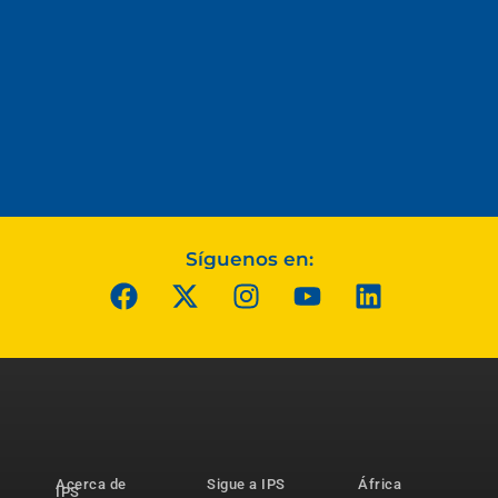
Síguenos en:
Acerca de
Sigue a IPS
África
IPS