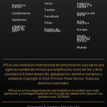
Inicio
América
Nuestros
Latina y el
socios
Caribe
Twitter
Contáctenos
América del
Norte
Facebook
Apóyenos
Asia-
Flickr
Pacífico
¿Quieres
publicar
Reglas de
notas de
Europa
comunidad
IPS?
Medio
Oriente y
Norte de
África
Mundo
IPS es una institución internacional de comunicación cuyo eje es una
agencia mundial de noticias que amplifica las voces del Sur y de la
sociedad civil sobre desarrollo, globalización, derechos humanos y
ambiente. Copyright © 2025 IPS-Inter Press Service. Todos los
derechos reservados.
IPS es la única organización periodística mundial con más
personal y corresponsales en el mundo en desarrollo que en los
países ricos. DONAR
Desarrollo & Hosting: Atiko.Studio