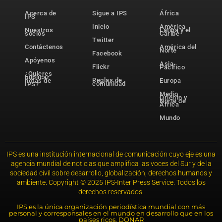
Acerca de
Sigue a IPS
África
IPS
Inicio
América
Nuestros
Latina y el
socios
Caribe
Twitter
Contáctenos
América del
Norte
Facebook
Apóyenos
Asia-
Flickr
Pacífico
¿Quieres
publicar
Reglas de
notas de
Europa
comunidad
IPS?
Medio
Oriente y
Norte de
África
Mundo
IPS es una institución internacional de comunicación cuyo eje es una
agencia mundial de noticias que amplifica las voces del Sur y de la
sociedad civil sobre desarrollo, globalización, derechos humanos y
ambiente. Copyright © 2025 IPS-Inter Press Service. Todos los
derechos reservados.
IPS es la única organización periodística mundial con más
personal y corresponsales en el mundo en desarrollo que en los
países ricos. DONAR