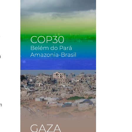
e
n
n