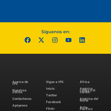
Síguenos en:
Acerca de
Sigue a IPS
África
IPS
Inicio
América
Nuestros
Latina y el
socios
Caribe
Twitter
Contáctenos
América del
Norte
Facebook
Apóyenos
Asia-
Flickr
Pacífico