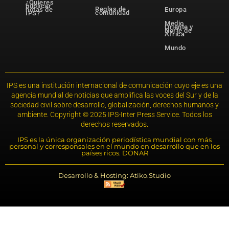
¿Quieres
publicar
Reglas de
notas de
Europa
comunidad
IPS?
Medio
Oriente y
Norte de
África
Mundo
IPS es una institución internacional de comunicación cuyo eje es una
agencia mundial de noticias que amplifica las voces del Sur y de la
sociedad civil sobre desarrollo, globalización, derechos humanos y
ambiente. Copyright © 2025 IPS-Inter Press Service. Todos los
derechos reservados.
IPS es la única organización periodística mundial con más
personal y corresponsales en el mundo en desarrollo que en los
países ricos. DONAR
Desarrollo & Hosting: Atiko.Studio