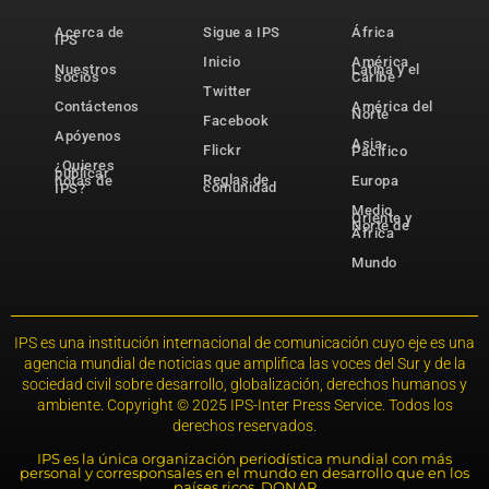
Acerca de
Sigue a IPS
África
IPS
Inicio
América
Nuestros
Latina y el
socios
Caribe
Twitter
Contáctenos
América del
Norte
Facebook
Apóyenos
Asia-
Flickr
Pacífico
¿Quieres
publicar
Reglas de
notas de
Europa
comunidad
IPS?
Medio
Oriente y
Norte de
África
Mundo
IPS es una institución internacional de comunicación cuyo eje es una
agencia mundial de noticias que amplifica las voces del Sur y de la
sociedad civil sobre desarrollo, globalización, derechos humanos y
ambiente. Copyright © 2025 IPS-Inter Press Service. Todos los
derechos reservados.
IPS es la única organización periodística mundial con más
personal y corresponsales en el mundo en desarrollo que en los
países ricos. DONAR