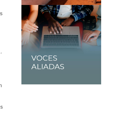
es
.
n
es