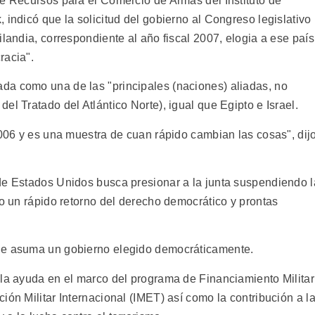
de Recursos para el Comercio de Armas del Instituto de
 indicó que la solicitud del gobierno al Congreso legislativo
ilandia, correspondiente al año fiscal 2007, elogia a ese país
racia".
da como una de las "principales (naciones) aliadas, no
el Tratado del Atlántico Norte), igual que Egipto e Israel.
2006 y es una muestra de cuan rápido cambian las cosas", dij
de Estados Unidos busca presionar a la junta suspendiendo l
do un rápido retorno del derecho democrático y prontas
ue asuma un gobierno elegido democráticamente.
 la ayuda en el marco del programa de Financiamiento Militar
ión Militar Internacional (IMET) así como la contribución a l