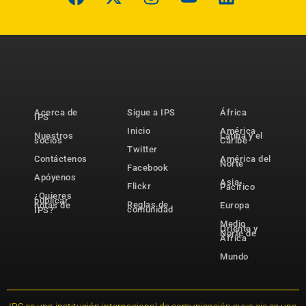
Acerca de
Sigue a IPS
África
IPS
Inicio
América
Nuestros
Latina y el
socios
Caribe
Twitter
Contáctenos
América del
Norte
Facebook
Apóyenos
Asia-
Flickr
Pacífico
¿Quieres
publicar
Reglas de
notas de
Europa
comunidad
IPS?
Medio
Oriente y
Norte de
África
Mundo