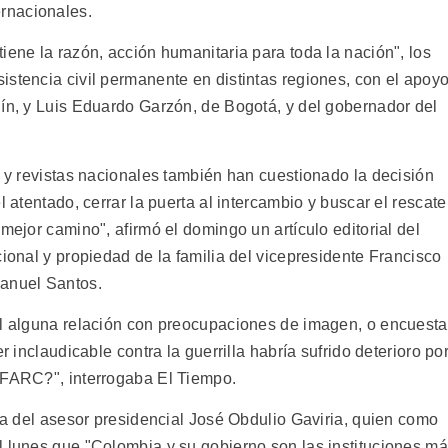
rnacionales.
iene la razón, acción humanitaria para toda la nación", los
istencia civil permanente en distintas regiones, con el apoy
lín, y Luis Eduardo Garzón, de Bogotá, y del gobernador del
s y revistas nacionales también han cuestionado la decisión
l atentado, cerrar la puerta al intercambio y buscar el rescate
mejor camino", afirmó el domingo un artículo editorial del
cional y propiedad de la familia del vicepresidente Francisco
Manuel Santos.
al alguna relación con preocupaciones de imagen, o encuest
r inclaudicable contra la guerrilla habría sufrido deterioro po
 FARC?", interrogaba El Tiempo.
sta del asesor presidencial José Obdulio Gaviria, quien como
l lunes que "Colombia y su gobierno son las instituciones m