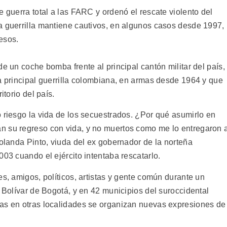
e guerra total a las FARC y ordenó el rescate violento del
a guerrilla mantiene cautivos, en algunos casos desde 1997,
esos.
e un coche bomba frente al principal cantón militar del país,
a principal guerrilla colombiana, en armas desde 1964 y que
itorio del país.
 riesgo la vida de los secuestrados. ¿Por qué asumirlo en
n su regreso con vida, y no muertos como me lo entregaron 
Yolanda Pinto, viuda del ex gobernador de la norteña
003 cuando el ejército intentaba rescatarlo.
es, amigos, políticos, artistas y gente común durante un
e Bolívar de Bogotá, y en 42 municipios del suroccidental
ras en otras localidades se organizan nuevas expresiones de