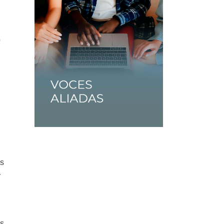
o
as
r
ás