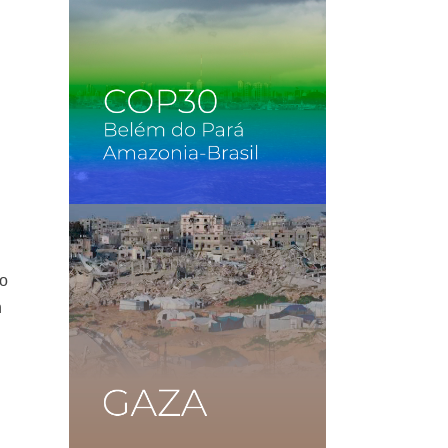
lo
n
l