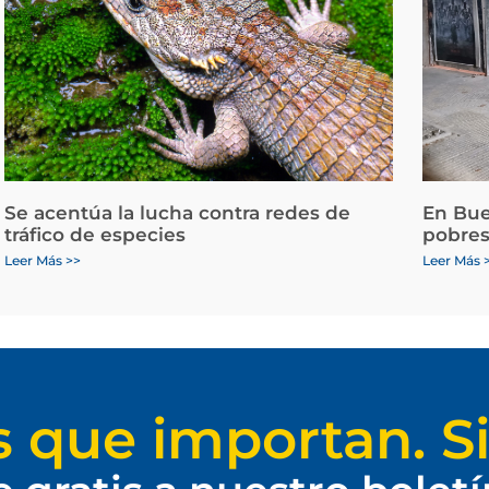
Se acentúa la lucha contra redes de
En Bue
tráfico de especies
pobres
Leer Más >>
Leer Más 
s que importan. Si