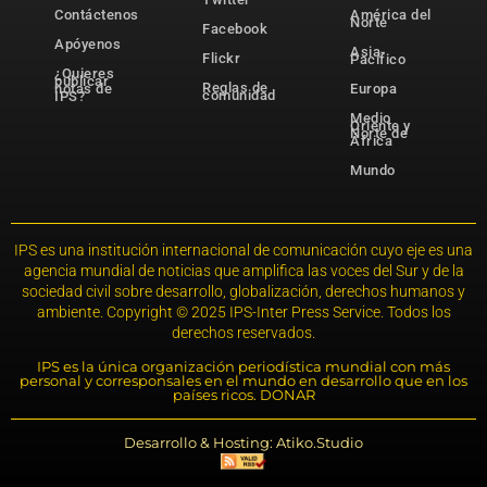
Contáctenos
América del
Norte
Facebook
Apóyenos
Asia-
Flickr
Pacífico
¿Quieres
publicar
Reglas de
notas de
Europa
comunidad
IPS?
Medio
Oriente y
Norte de
África
Mundo
IPS es una institución internacional de comunicación cuyo eje es una
agencia mundial de noticias que amplifica las voces del Sur y de la
sociedad civil sobre desarrollo, globalización, derechos humanos y
ambiente. Copyright © 2025 IPS-Inter Press Service. Todos los
derechos reservados.
IPS es la única organización periodística mundial con más
personal y corresponsales en el mundo en desarrollo que en los
países ricos. DONAR
Desarrollo & Hosting: Atiko.Studio