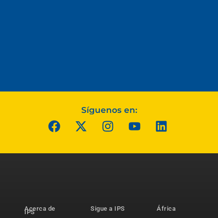
Síguenos en:
Acerca de
Sigue a IPS
África
IPS