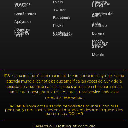
Inicio
América
Nuestros
Latina y el
socios
Caribe
Twitter
Contáctenos
América del
Norte
Facebook
Apóyenos
Asia-
Flickr
Pacífico
¿Quieres
publicar
Reglas de
notas de
Europa
comunidad
IPS?
Medio
Oriente y
Norte de
África
Mundo
IPS es una institución internacional de comunicación cuyo eje es una
agencia mundial de noticias que amplifica las voces del Sur y de la
sociedad civil sobre desarrollo, globalización, derechos humanos y
ambiente. Copyright © 2025 IPS-Inter Press Service. Todos los
derechos reservados.
IPS es la única organización periodística mundial con más
personal y corresponsales en el mundo en desarrollo que en los
países ricos. DONAR
Desarrollo & Hosting: Atiko.Studio