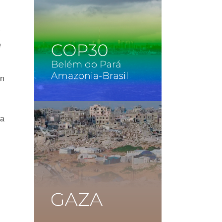
r
e
en
va