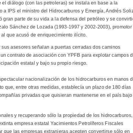
el diálogo (con las petroleras) se instala en base a la
jo a IPS el ministro del Hidrocarburos y Emergía, Andrés Soli
gran parte de su vida a la defensa del petróleo y se convirti
onzalo Sánchez de Lozada (1993-1997 y 2002-2003), promotor
, al que acusó de enriquecimiento ilícito.
y sus asesores señalan a puertas cerradas dos caminos
e un contrato de asociación con YPFB para explotar campos 
icipación estatal y bajo su propio riesgo.
spectacular nacionalización de los hidrocarburos en manos 
o que, entre otras medidas, establecía un plazo de 180 días
compañías privadas que quisieran mantenerse en el país bajo
onales y recuperando sólo la propiedad de los hidrocarburos,
 extinta empresa estatal Yacimientos Petrolíferos Fiscales
r que las empresas extranjeras acepten convertirse sólo en