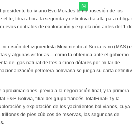
el presidente boliviano Evo Morales tomó posesión de los
elite, libra ahora la segunda y definitiva batalla para obliga
 nuevos contratos de exploración y explotación antes del 1 d
a incursión del izquierdista Movimiento al Socialismo (MAS) 
ídas y algunas victorias —como la obtenida ante el gobierno
ta del gas natural de tres a cinco dólares por millar de
acionalización petrolera boliviana se juega su carta definiti
proximaciones, previa a la negociación final, y la primera
l E&P Bolivia, filial del grupo francés TotalFinaElf y la
loración y explotación de los yacimientos bolivianos, cuya
8 trillones de pies cúbicos de reservas, las segundas de
s.