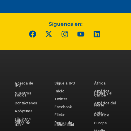
Síguenos en:
Acerca de
Sigue a IPS
África
IPS
Inicio
América
Nuestros
Latina y el
socios
Caribe
Twitter
Contáctenos
América del
Norte
Facebook
Apóyenos
Asia-
Flickr
Pacífico
¿Quieres
publicar
Reglas de
notas de
Europa
comunidad
IPS?
Medio