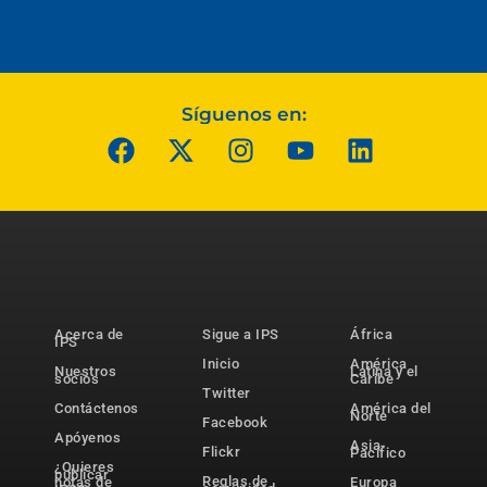
Síguenos en:
Acerca de
Sigue a IPS
África
IPS
Inicio
América
Nuestros
Latina y el
socios
Caribe
Twitter
Contáctenos
América del
Norte
Facebook
Apóyenos
Asia-
Flickr
Pacífico
¿Quieres
publicar
Reglas de
notas de
Europa