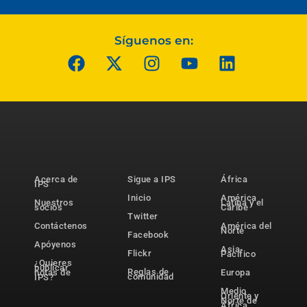
Síguenos en:
Acerca de
Sigue a IPS
África
IPS
Inicio
América
Nuestros
Latina y el
socios
Caribe
Twitter
Contáctenos
América del
Norte
Facebook
Apóyenos
Asia-
Flickr
Pacífico
¿Quieres
publicar
Reglas de
notas de
Europa
comunidad
IPS?
Medio
Oriente y
Norte de
África