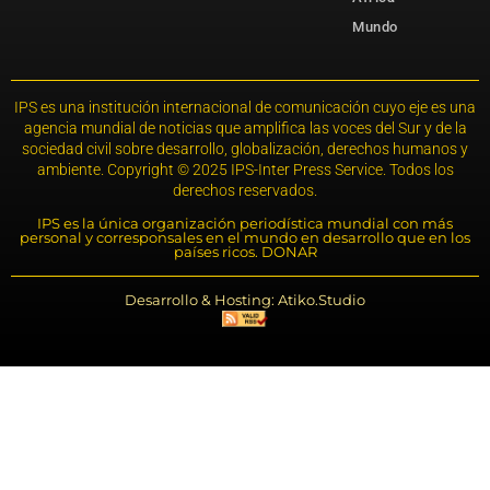
Mundo
IPS es una institución internacional de comunicación cuyo eje es una
agencia mundial de noticias que amplifica las voces del Sur y de la
sociedad civil sobre desarrollo, globalización, derechos humanos y
ambiente. Copyright © 2025 IPS-Inter Press Service. Todos los
derechos reservados.
IPS es la única organización periodística mundial con más
personal y corresponsales en el mundo en desarrollo que en los
países ricos. DONAR
Desarrollo & Hosting: Atiko.Studio