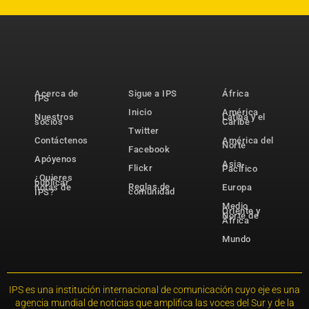
Acerca de
Sigue a IPS
África
IPS
Inicio
América
Nuestros
Latina y el
socios
Caribe
Twitter
Contáctenos
América del
Norte
Facebook
Apóyenos
Asia-
Flickr
Pacífico
¿Quieres
publicar
Reglas de
notas de
Europa
comunidad
IPS?
Medio
Oriente y
Norte de
África
Mundo
IPS es una institución internacional de comunicación cuyo eje es una
agencia mundial de noticias que amplifica las voces del Sur y de la