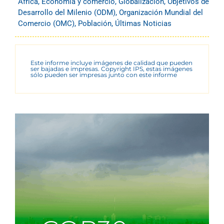
África
,
Economía y comercio
,
Globalización
,
Objetivos de
Desarrollo del Milenio (ODM)
,
Organización Mundial del
Comercio (OMC)
,
Población
,
Últimas Noticias
Este informe incluye imágenes de calidad que pueden
ser bajadas e impresas. Copyright IPS, estas imágenes
sólo pueden ser impresas junto con este informe