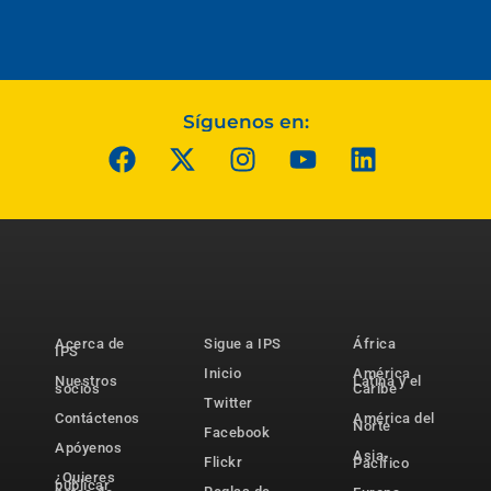
Síguenos en:
Acerca de
Sigue a IPS
África
IPS
Inicio
América
Nuestros
Latina y el
socios
Caribe
Twitter
Contáctenos
América del
Norte
Facebook
Apóyenos
Asia-
Flickr
Pacífico
¿Quieres
publicar