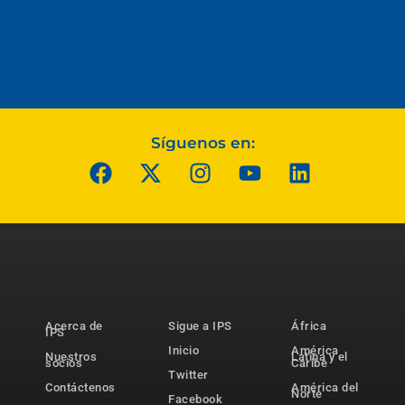
Síguenos en:
Acerca de
Sigue a IPS
África
IPS
Inicio
América
Nuestros
Latina y el
socios
Caribe
Twitter
Contáctenos
América del
Norte
Facebook