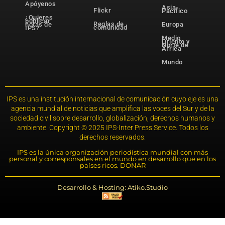
Apóyenos
Asia-
Flickr
Pacífico
¿Quieres
publicar
Reglas de
notas de
Europa
comunidad
IPS?
Medio
Oriente y
Norte de
África
Mundo
IPS es una institución internacional de comunicación cuyo eje es una
agencia mundial de noticias que amplifica las voces del Sur y de la
sociedad civil sobre desarrollo, globalización, derechos humanos y
ambiente. Copyright © 2025 IPS-Inter Press Service. Todos los
derechos reservados.
IPS es la única organización periodística mundial con más
personal y corresponsales en el mundo en desarrollo que en los
países ricos. DONAR
Desarrollo & Hosting: Atiko.Studio